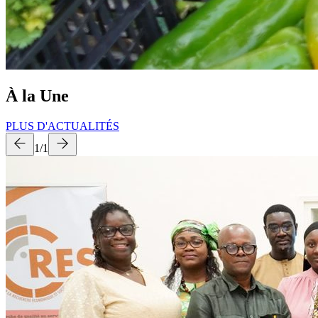
À la Une
PLUS D'ACTUALITÉS
1
/
1