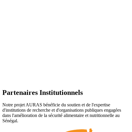
Régions du Sénégal
couvertes par l'étude
5
Work packages
de recherche active
20+
Institutions partenaire
impliquées
Partenaires Institutionnels
Notre projet AURAS bénéficie du soutien et de l'expertise
d'institutions de recherche et d'organisations publiques engagées
dans l'amélioration de la sécurité alimentaire et nutritionnelle au
Sénégal.